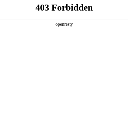
店查询
关于z6com·尊龙
，倾泻而出，势不可挡