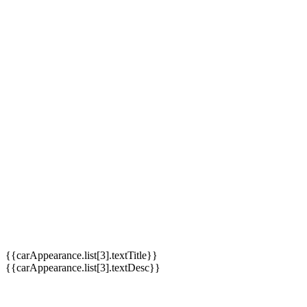
{{carAppearance.list[3].textTitle}}
{{carAppearance.list[3].textDesc}}