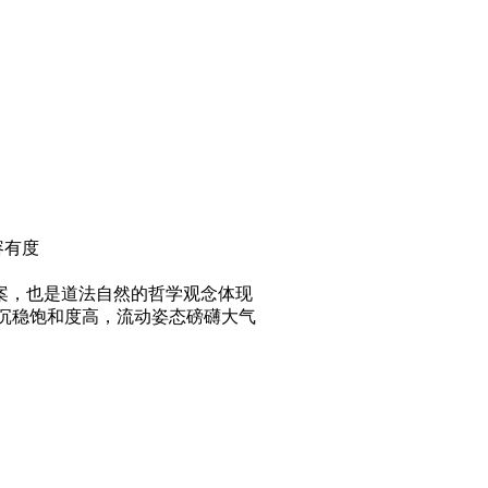
容有度
案，也是道法自然的哲学观念体现
色沉稳饱和度高，流动姿态磅礴大气