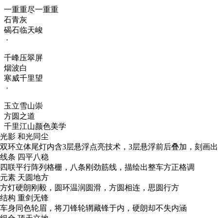
一重重尽一重重
石青灰
碣石临天峻
·
千峰压翠屏
烟波白
寒威千里望
·
玉立雪山崇
方圆之道
千里江山颜色美学
光影 和光同尘
双环立体尾灯内含3层悬浮点亮技术，3层悬浮前后叠加，刻画
线条 四平八稳
四联平行阵列格栅，八条刚劲筋线，描绘出整车方正格调
元素 天圆地方
方灯硬朗刚毅，圆环温润圆滑，方圆相连，思圆行方
结构 重剑无锋
车身同色轮眉，将刀锋轮辋藏锋于内，硬朗却不失内涵