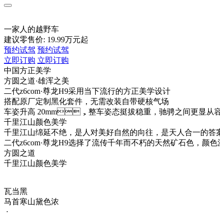
车型总览
购车支持
车主服务
门店查询
关于z6com·尊龙
一家人的越野车
建议零售价:
19.99
万元起
预约试驾
预约试驾
立即订购
立即订购
中国方正美学
方圆之道·雄浑之美
二代z6com·尊龙H9采用当下流行的方正美学设计
搭配原厂定制黑化套件，无需改装自带硬核气场
车姿升高 20mm，整车姿态挺拔稳重，驰骋之间更显从
千里江山颜色美学
千里江山绵延不绝，是人对美好自然的向往，是天人合一的答
二代z6com·尊龙H9选择了流传千年而不朽的天然矿石色，颜
方圆之道
千里江山颜色美学
瓦当黑
马首寒山黛色浓
·