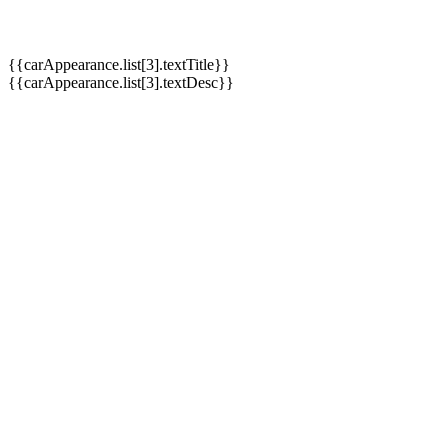
{{carAppearance.list[3].textTitle}}
{{carAppearance.list[3].textDesc}}