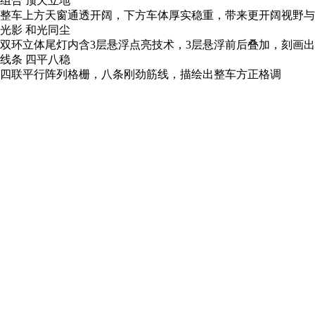
组合 顶天立地
整车上方天窗通透开阔，下方车体厚实稳重，带来更开阔视
光影 和光同尘
双环立体尾灯内含3层悬浮点亮技术，3层悬浮前后叠加，刻画
线条 四平八稳
四联平行阵列格栅，八条刚劲筋线，描绘出整车方正格调