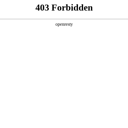
店查询
关于z6com·尊龙